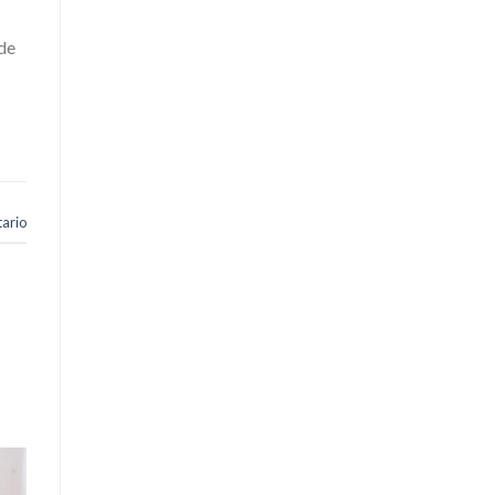
de
ario