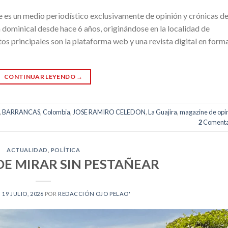
e es un medio periodístico exclusivamente de opinión y crónicas de
 dominical desde hace 6 años, originándose en la localidad de
tos principales son la plataforma web y una revista digital en form
CONTINUAR LEYENDO
→
,
BARRANCAS
,
Colombia
,
JOSE RAMIRO CELEDON
,
La Guajira
,
magazine de opi
2
Comenta
ACTUALIDAD
,
POLÍTICA
DE MIRAR SIN PESTAÑEAR
N
19 JULIO, 2026
POR
REDACCIÓN OJO PELAO'