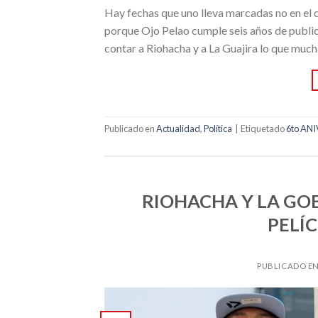
Hay fechas que uno lleva marcadas no en el c
porque Ojo Pelao cumple seis años de public
contar a Riohacha y a La Guajira lo que much
Publicado en
Actualidad
,
Política
|
Etiquetado
6to AN
RIOHACHA Y LA GO
PELÍ
PUBLICADO E