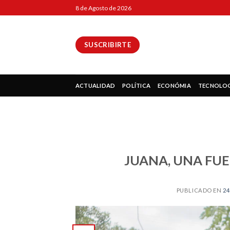
Skip
8 de Agosto de 2026
to
content
SUSCRIBIRTE
ok
ACTUALIDAD
POLÍTICA
ECONÓMIA
TECNOLO
pp
JUANA, UNA FUE
ir
PUBLICADO EN
24