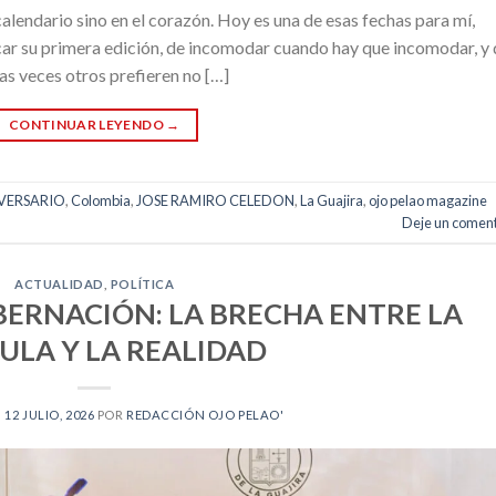
alendario sino en el corazón. Hoy es una de esas fechas para mí,
ar su primera edición, de incomodar cuando hay que incomodar, y 
as veces otros prefieren no […]
CONTINUAR LEYENDO
→
IVERSARIO
,
Colombia
,
JOSE RAMIRO CELEDON
,
La Guajira
,
ojo pelao magazine
Deje un coment
ACTUALIDAD
,
POLÍTICA
BERNACIÓN: LA BRECHA ENTRE LA
CULA Y LA REALIDAD
N
12 JULIO, 2026
POR
REDACCIÓN OJO PELAO'