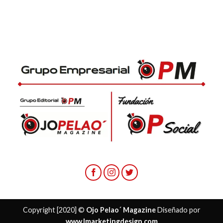
Copyright [2020] ©
Ojo Pelao´ Magazine
Diseñado por
www.lmarketingdesign.com