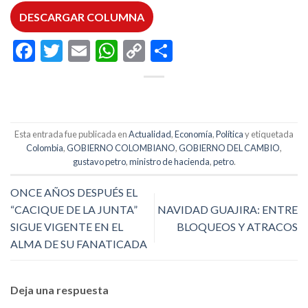
DESCARGAR COLUMNA
Facebook
Twitter
Email
WhatsApp
Copy
Compartir
Link
Esta entrada fue publicada en
Actualidad
,
Economía
,
Política
y etiquetada
Colombia
,
GOBIERNO COLOMBIANO
,
GOBIERNO DEL CAMBIO
,
gustavo petro
,
ministro de hacienda
,
petro
.
ONCE AÑOS DESPUÉS EL
“CACIQUE DE LA JUNTA”
NAVIDAD GUAJIRA: ENTRE
SIGUE VIGENTE EN EL
BLOQUEOS Y ATRACOS
ALMA DE SU FANATICADA
Deja una respuesta