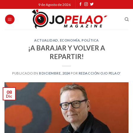
Skip
9 de Agosto de 2026
to
content
ACTUALIDAD
,
ECONOMÍA
,
POLÍTICA
¡A BARAJAR Y VOLVER A
REPARTIR!
PUBLICADO EN
8 DICIEMBRE, 2024
POR
REDACCIÓN OJO PELAO'
08
Dic