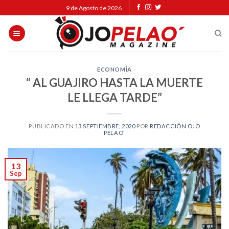
Skip
9 de Agosto de 2026
to
content
ECONOMÍA
“ AL GUAJIRO HASTA LA MUERTE
LE LLEGA TARDE”
PUBLICADO EN
13 SEPTIEMBRE, 2020
POR
REDACCIÓN OJO
PELAO'
13
Sep