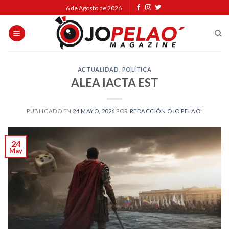
Skip
6 de Agosto de 2026
to
content
ACTUALIDAD
,
POLÍTICA
ALEA IACTA EST
PUBLICADO EN
24 MAYO, 2026
POR
REDACCIÓN OJO PELAO'
24
May