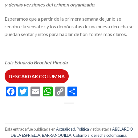
y demás versiones del crimen organizado.
Esperamos que a partir de la primera semana de junio se
recobre la sensatez y los demócratas de una nueva derecha se
puedan sentar juntos para hablar de horizontes más claros.
Luis Eduardo Brochet Pineda
DESCARGAR COLUMNA
Facebook
Twitter
Email
WhatsApp
Copy
Compartir
Link
Esta entrada fue publicada en
Actualidad
,
Política
y etiquetada
ABELARDO
DE LA ESPRIELLA
,
BARRANQUILLA
,
Colombia
,
derecha colombiana
,