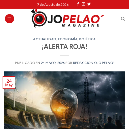
Skip
7 de Agosto de 2026
to
content
ACTUALIDAD
,
ECONOMÍA
,
POLÍTICA
¡ALERTA ROJA!
PUBLICADO EN
24 MAYO, 2026
POR
REDACCIÓN OJO PELAO'
24
May