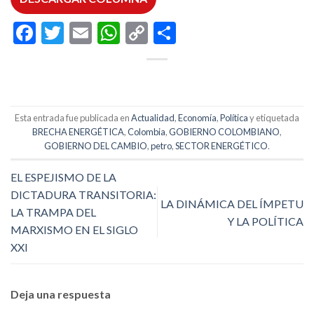
Facebook
Twitter
Email
WhatsApp
Copy
Compartir
Link
Esta entrada fue publicada en
Actualidad
,
Economía
,
Política
y etiquetada
BRECHA ENERGÉTICA
,
Colombia
,
GOBIERNO COLOMBIANO
,
GOBIERNO DEL CAMBIO
,
petro
,
SECTOR ENERGÉTICO
.
EL ESPEJISMO DE LA
DICTADURA TRANSITORIA:
LA DINÁMICA DEL ÍMPETU
LA TRAMPA DEL
Y LA POLÍTICA
MARXISMO EN EL SIGLO
XXI
Deja una respuesta