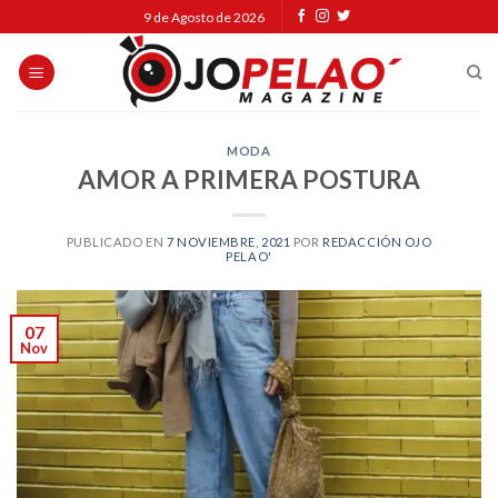
Skip
9 de Agosto de 2026
to
content
MODA
AMOR A PRIMERA POSTURA
PUBLICADO EN
7 NOVIEMBRE, 2021
POR
REDACCIÓN OJO
PELAO'
07
Nov