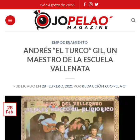
Skip
8 de Agosto de 2026
to
content
EMPODERAMIENTO
ANDRÉS “EL TURCO” GIL, UN
MAESTRO DE LA ESCUELA
VALLENATA
PUBLICADO EN
28 FEBRERO, 2021
POR
REDACCIÓN OJO PELAO'
28
Feb