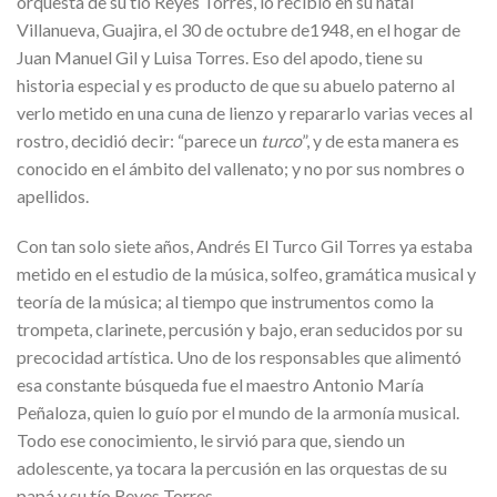
orquesta de su tío Reyes Torres, lo recibió en su natal
Villanueva, Guajira, el 30 de octubre de1948, en el hogar de
Juan Manuel Gil y Luisa Torres. Eso del apodo, tiene su
historia especial y es producto de que su abuelo paterno al
verlo metido en una cuna de lienzo y repararlo varias veces al
rostro, decidió decir: “parece un
turco
”, y de esta manera es
conocido en el ámbito del vallenato; y no por sus nombres o
apellidos.
Con tan solo siete años, Andrés El Turco Gil Torres ya estaba
metido en el estudio de la música, solfeo, gramática musical y
teoría de la música; al tiempo que instrumentos como la
trompeta, clarinete, percusión y bajo, eran seducidos por su
precocidad artística. Uno de los responsables que alimentó
esa constante búsqueda fue el maestro Antonio María
Peñaloza, quien lo guío por el mundo de la armonía musical.
Todo ese conocimiento, le sirvió para que, siendo un
adolescente, ya tocara la percusión en las orquestas de su
papá y su tío Reyes Torres.