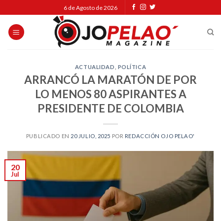
Skip
6 de Agosto de 2026
to
content
ACTUALIDAD
,
POLÍTICA
ARRANCÓ LA MARATÓN DE POR
LO MENOS 80 ASPIRANTES A
PRESIDENTE DE COLOMBIA
PUBLICADO EN
20 JULIO, 2025
POR
REDACCIÓN OJO PELAO'
20
Jul