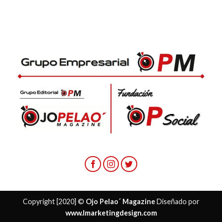
Copyright [2020] ©
Ojo Pelao´ Magazine
Diseñado por
www.lmarketingdesign.com