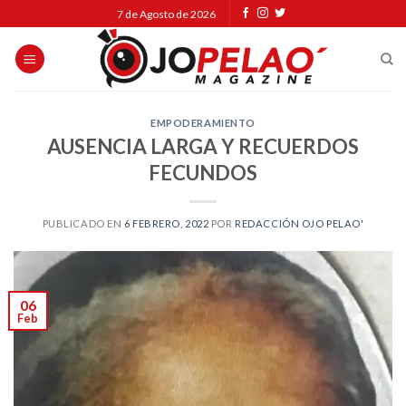
Skip
7 de Agosto de 2026
to
content
EMPODERAMIENTO
AUSENCIA LARGA Y RECUERDOS
FECUNDOS
PUBLICADO EN
6 FEBRERO, 2022
POR
REDACCIÓN OJO PELAO'
06
Feb