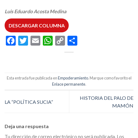
Luis Eduardo Acosta Medina
DESCARGAR COLUMNA
Facebook
Twitter
Email
WhatsApp
Copy
Compartir
Link
Esta entrada fue publicada en
Empoderamiento
. Marque como favorito el
Enlace permanente
.
HISTORIA DEL PALO DE
LA “POLÍTICA SUCIA”
MAMÓN
Deja una respuesta
Tu dirección de correo electrónico no será publicada.
Los