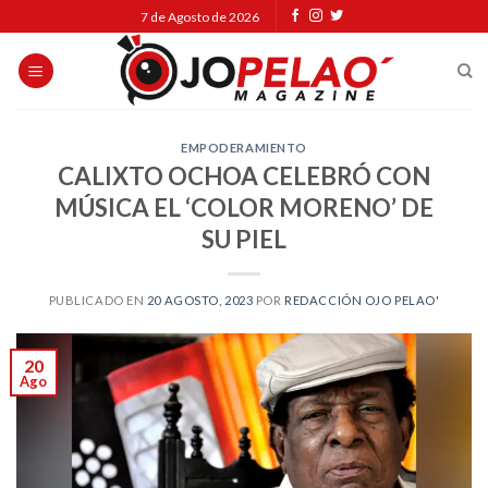
Skip
7 de Agosto de 2026
to
content
EMPODERAMIENTO
CALIXTO OCHOA CELEBRÓ CON
MÚSICA EL ‘COLOR MORENO’ DE
SU PIEL
PUBLICADO EN
20 AGOSTO, 2023
POR
REDACCIÓN OJO PELAO'
20
Ago