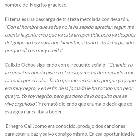
nombre de ‘Negrito gracioso’.
El tema es una descarga de tristeza mezclada con desazón.
“Con el hombre que se fue no la ha sabido apreciar, según me
cuenta la gente creo que ya está arrepentida, pero ya después
del golpe no hay para que lamentar, si todo esto le ha pasado
porque ella era muy creída”
.
Calixto Ochoa siguiendo con el recuento señaló.
“Cuando yo
la conocí no quería pisá en el suelo, y me ha despreciado a mí
tan solo por el color. Tanto que me rechazaba porque yo y que
era muy negro, y en el fin de la jornada le ha tocado uno peor
que yo. Yo soy negrito, pero gracioso de lo poquito que se
vive orgulloso”
. Y remató diciendo que era malo decir que de
esa agua nunca iba a beber.
‘El negro Cali’, como era conocido, produjo dos canciones
para estar a paz y salvo consigo mismo. En esa oportunidad le