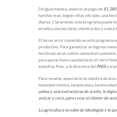
De igual manera, anunció un pago de
$1.280
familias eran. Según cifras oficiales, una hec
diarios. Claramente, este programa puede te
erradica una hectárea, siembra dos y cobra t
El tercer error cometido en este programa es
productivo. Para garantizar un ingreso mensu
hectáreas de un cultivo semestral o perenne, 
para que un banco pueda hacer el cierre fina
industria. Pues, a la directora del
PNIS
y al j
Para rematar, anunciaron la siembra de unos c
humedad relativa, temperatura, luminosidad 
palma y seis extractoras de aceite, lo lógi
azúcar y coco, para crear el clúster de acei
La agricultura no sabe de ideologías y lo q