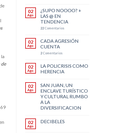
 de
¿SUPO NOOOO? +
02
Ago
LAS @ EN
l
TENDENCIA
os
22
Comentarios
CADA AGRESIÓN
02
Ago
CUENTA
2
Comentarios
 la
 de
LA POLICRISIS COMO
02
Ago
HERENCIA
SAN JUAN, UN
02
Ago
ENCLAVE TURÍSTICO
Y CULTURAL RUMBO
A LA
 69
DIVERSIFICACION
DECIBELES
 en
02
Ago