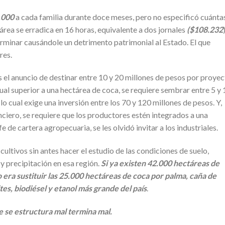
.000
a cada familia durante doce meses, pero no especificó cuánta
tárea se erradica en 16 horas, equivalente a dos jornales
($108.232
rminar causándole un detrimento patrimonial al Estado. El que
res.
 el anuncio de destinar entre 10 y 20 millones de pesos por proye
al superior a una hectárea de coca, se requiere sembrar entre 5 y 
lo cual exige una inversión entre los 70 y 120 millones de pesos. Y,
nciero, se requiere que los productores estén integrados a una
efe de cartera agropecuaria, se les olvidó invitar a los industriales.
ultivos sin antes hacer el estudio de las condiciones de suelo,
y precipitación en esa región.
Si ya existen 42.000 hectáreas de
co era sustituir las 25.000 hectáreas de coca por palma, caña de
tes, biodiésel y etanol más grande del país
.
ue se estructura mal termina mal.