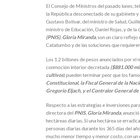
El Consejo de Ministros del pasado lunes, te
la República desconectado de su gabinete y s
Gustavo Bolívar, del ministro de Salud, Guill
ministro de Educación, Daniel Rojas, y de la 
(PNIS)
,
Gloria Miranda
, son un claro refle
Catatumbo y de las soluciones que requieren
Los 1.2 billones de pesos anunciados por el 
conmoción interior decretada
($881.000 mil
cultivos
) pueden terminar peor que los famo
Constitucional, la Fiscal General de la Na
Gregorio Eljach, y el Contralor General de
Respecto a las estrategias e inversiones para 
directora del
PNIS
,
Gloria Miranda
, anunció
hectáreas diarias. Si una hectárea se erradi
personas diarias durante los 365 días del añ
mucho menor tiempo y menor costo, con un d