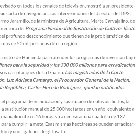
levisado en todos los canales de televisión, mostró a un presidente
in carta de navegación. Las intervenciones del director del DPS,
ermo Jaramillo, de la ministra de Agricultura, Marta Carvajalino, de
directora del
Programa Nacional de Sustitución de Cultivos Ilícit
jo del profundo desconocimiento que tienen de la problemática del
 más de 50 mil personas de esa región.
ministro de Hacienda para atender los programas de inversión bajo
lones para la seguridad y los 330.000 millones para erradicación
sos carrotanques de La Guajira.
Los magistrados de la Corte
ción, Luz Adriana Camargo, el Procurador General de la Nación,
 la República, Carlos Hernán Rodríguez, quedan notificados
.
el programa de erradicación y sustitución de cultivos ilícitos, la
 la sustitución manual de 25.000 hectáreas en un año, equivalente a
ca manualmente en 16 horas, va a necesitar una cuadrilla de 137
o para cumplir la meta. Esas mismas hectáreas se pueden erradicar
ron y unos galones de glifosato.