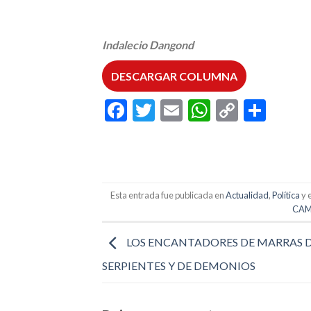
Indalecio Dangond
DESCARGAR COLUMNA
Facebook
Twitter
Email
WhatsAp
Copy
Comp
Link
Esta entrada fue publicada en
Actualidad
,
Política
y 
CAM
LOS ENCANTADORES DE MARRAS 
SERPIENTES Y DE DEMONIOS