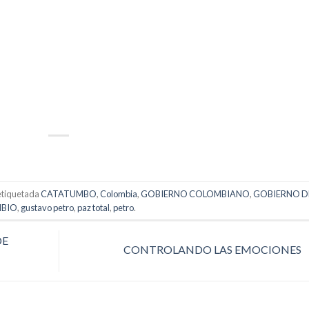
p
artir
etiquetada
CATATUMBO
,
Colombia
,
GOBIERNO COLOMBIANO
,
GOBIERNO D
BIO
,
gustavo petro
,
paz total
,
petro
.
DE
CONTROLANDO LAS EMOCIONES