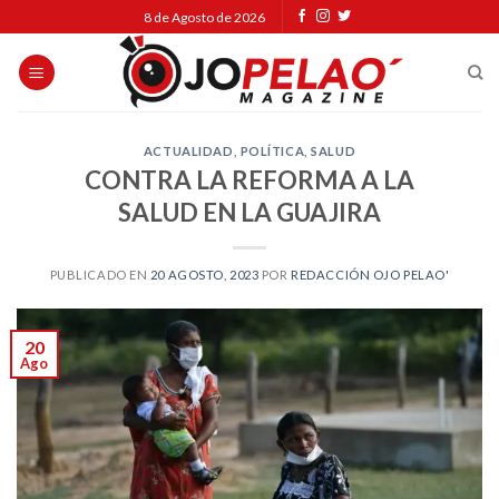
Skip
8 de Agosto de 2026
to
content
ACTUALIDAD
,
POLÍTICA
,
SALUD
CONTRA LA REFORMA A LA
SALUD EN LA GUAJIRA
PUBLICADO EN
20 AGOSTO, 2023
POR
REDACCIÓN OJO PELAO'
20
Ago