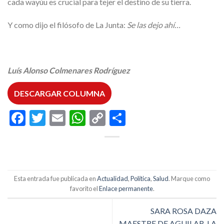
cada wayúu es crucial para tejer el destino de su tierra.
Y como dijo el filósofo de La Junta:
Se las dejo ahí…
Luís Alonso Colmenares Rodríguez
DESCARGAR COLUMNA
Facebook
Twitter
Email
WhatsApp
Copy
Compartir
Link
Esta entrada fue publicada en
Actualidad
,
Política
,
Salud
. Marque como
favorito el
Enlace permanente
.
SARA ROSA DAZA
MAESTRE DE AGUILAR, LA