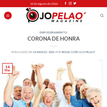
Skip
10 de Agosto de 2026
to
content
EMPODERAMIENTO
CORONA DE HONRA
PUBLICADO EN
14 MARZO, 2021
POR
REDACCIÓN OJO PELAO'
14
Mar