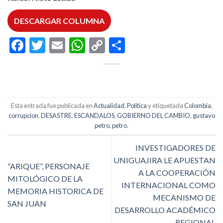
DESCARGAR COLUMNA
Facebook
Twitter
Email
WhatsApp
Copy
Compartir
Link
Esta entrada fue publicada en
Actualidad
,
Política
y etiquetada
Colombia
,
corrupcion
,
DESASTRE
,
ESCANDALOS
,
GOBIERNO DEL CAMBIO
,
gustavo
petro
,
petro
.
INVESTIGADORES DE
UNIGUAJIRA LE APUESTAN
“ARIQUE”, PERSONAJE
A LA COOPERACIÓN
MITOLÓGICO DE LA
INTERNACIONAL COMO
MEMORIA HISTORICA DE
MECANISMO DE
SAN JUAN
DESARROLLO ACADÉMICO
REGIONAL