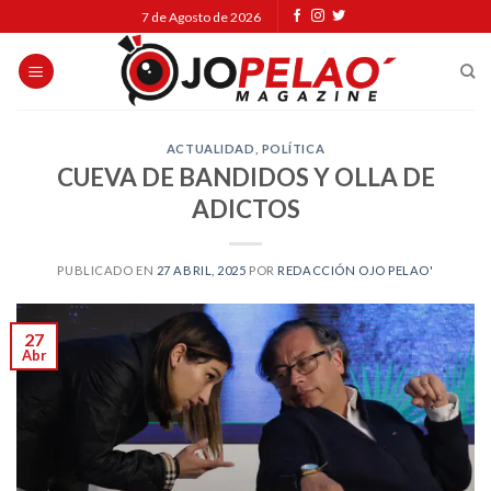
Skip
7 de Agosto de 2026
to
content
ACTUALIDAD
,
POLÍTICA
CUEVA DE BANDIDOS Y OLLA DE
ADICTOS
PUBLICADO EN
27 ABRIL, 2025
POR
REDACCIÓN OJO PELAO'
27
Abr