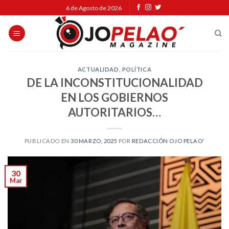
Skip
6 de Agosto de 2026
to
content
ACTUALIDAD
,
POLÍTICA
DE LA INCONSTITUCIONALIDAD
EN LOS GOBIERNOS
AUTORITARIOS…
PUBLICADO EN
30 MARZO, 2025
POR
REDACCIÓN OJO PELAO'
30
Mar