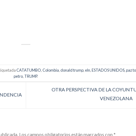
p
artir
tiquetada
CATATUMBO
,
Colombia
,
donald trump
,
eln
,
ESTADOS UNIDOS
,
paz to
petro
,
TRUMP
.
OTRA PERSPECTIVA DE LA COYUNT
UNDENCIA
VENEZOLANA
ublicada.
Los campos obligatorios están marcados con
*