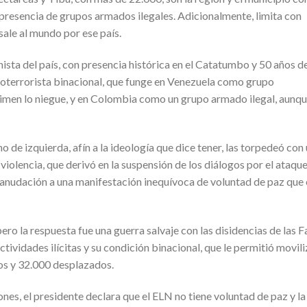
resencia de grupos armados ilegales. Adicionalmente, limita con
sale al mundo por ese país.
nista del país, con presencia histórica en el Catatumbo y 50 años d
coterrorista binacional, que funge en Venezuela como grupo
égimen lo niegue, y en Colombia como un grupo armado ilegal, aunq
 de izquierda, afín a la ideología que dice tener, las torpedeó con
iolencia, que derivó en la suspensión de los diálogos por el ataque
anudación a una manifestación inequívoca de voluntad de paz que 
 pero la respuesta fue una guerra salvaje con las disidencias de las F
actividades ilícitas y su condición binacional, que le permitió movili
os y 32.000 desplazados.
nes, el presidente declara que el ELN no tiene voluntad de paz y la