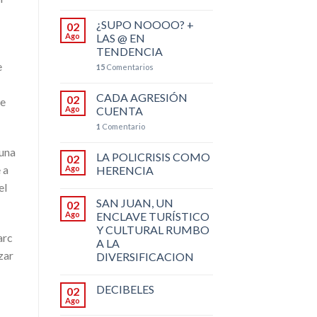
¿SUPO NOOOO? +
02
Ago
LAS @ EN
TENDENCIA
e
15
Comentarios
CADA AGRESIÓN
02
ue
Ago
CUENTA
1
Comentario
 una
LA POLICRISIS COMO
02
 a
Ago
HERENCIA
el
SAN JUAN, UN
02
Ago
ENCLAVE TURÍSTICO
Y CULTURAL RUMBO
arc
A LA
zar
DIVERSIFICACION
DECIBELES
02
Ago