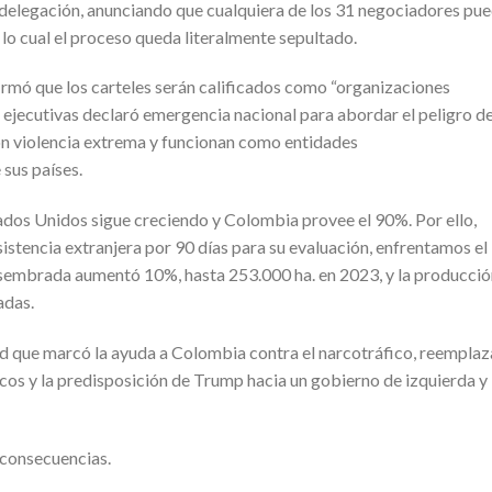
u delegación, anunciando que cualquiera de los 31 negociadores pu
 lo cual el proceso queda literalmente sepultado.
irmó que los carteles serán calificados como “organizaciones
es ejecutivas declaró emergencia nacional para abordar el peligro d
on violencia extrema y funcionan como entidades
sus países.
ados Unidos sigue creciendo y Colombia provee el 90%. Por ello,
sistencia extranjera por 90 días para su evaluación, enfrentamos el
ea sembrada aumentó 10%, hasta 253.000 ha. en 2023, y la producci
adas.
ad que marcó la ayuda a Colombia contra el narcotráfico, reempla
ticos y la predisposición de Trump hacia un gobierno de izquierda y
consecuencias.