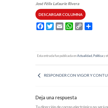
José Félix Lafaurie Rivera
DESCARGAR COLUMNA
Facebook
Twitter
Email
WhatsAp
Copy
Comp
Link
Esta entrada fue publicada en
Actualidad
,
Política
y e
RESPONDER CON VIGOR Y CONT
Deja una respuesta
Tu dirección de correo electrónico no será p