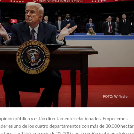
 opinión pública y están directamente relacionados. Empecemos
der es uno de los cuatro departamentos con más de 30.000 hectá
ctáreas y Tibú, con más de 22.000, son la región y el municipio co