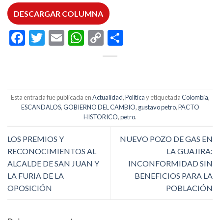
DESCARGAR COLUMNA
Facebook
Twitter
Email
WhatsApp
Copy
Compartir
Link
Esta entrada fue publicada en
Actualidad
,
Política
y etiquetada
Colombia
,
ESCANDALOS
,
GOBIERNO DEL CAMBIO
,
gustavo petro
,
PACTO
HISTORICO
,
petro
.
LOS PREMIOS Y
NUEVO POZO DE GAS EN
RECONOCIMIENTOS AL
LA GUAJIRA:
ALCALDE DE SAN JUAN Y
INCONFORMIDAD SIN
LA FURIA DE LA
BENEFICIOS PARA LA
OPOSICIÓN
POBLACIÓN