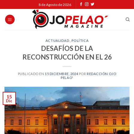
Skip
8 de Agosto de 2026
to
content
ACTUALIDAD
,
POLÍTICA
DESAFÍOS DE LA
RECONSTRUCCIÓN EN EL 26
PUBLICADO EN
15 DICIEMBRE, 2024
POR
REDACCIÓN OJO
PELAO'
15
Dic