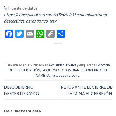
[ii]
Fuente de datos :
https://cnnespanol.cnn.com/2025/09/15/colombia/trump-
descertifica-narcotrafico-trax
Facebook
Twitter
Email
WhatsApp
Copy
Compartir
Link
Esta entrada fue publicada en
Actualidad
,
Política
y etiquetada
Colombia
,
DESCERTIFICACIÓN
,
GOBIERNO COLOMBIANO
,
GOBIERNO DEL
CAMBIO
,
gustavo petro
,
petro
.
DESGOBIERNO
RETOS ANTE EL CIERRE DE
DESCERTIFICADO
LA MINA EL CERREJÓN
Deja una respuesta