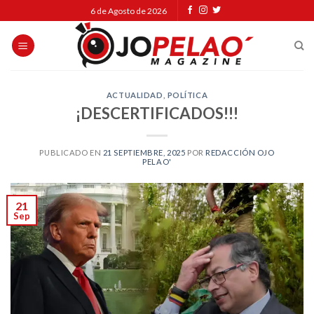
Skip
6 de Agosto de 2026
to
content
ACTUALIDAD
,
POLÍTICA
¡DESCERTIFICADOS!!!
PUBLICADO EN
21 SEPTIEMBRE, 2025
POR
REDACCIÓN OJO
PELAO'
21
Sep