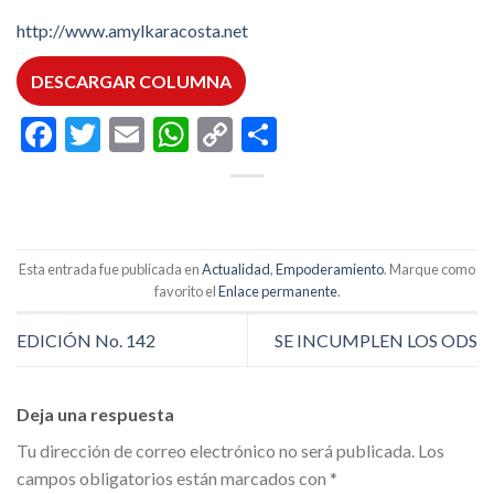
http://www.amylkaracosta.net
DESCARGAR COLUMNA
Facebook
Twitter
Email
WhatsApp
Copy
Compartir
Link
Esta entrada fue publicada en
Actualidad
,
Empoderamiento
. Marque como
favorito el
Enlace permanente
.
EDICIÓN No. 142
SE INCUMPLEN LOS ODS
Deja una respuesta
Tu dirección de correo electrónico no será publicada.
Los
campos obligatorios están marcados con
*