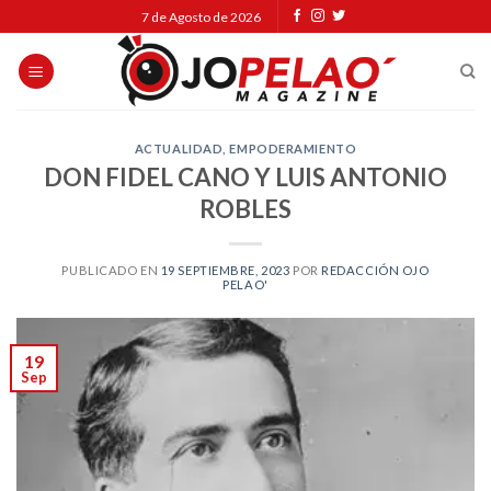
Skip
7 de Agosto de 2026
to
content
ACTUALIDAD
,
EMPODERAMIENTO
DON FIDEL CANO Y LUIS ANTONIO
ROBLES
PUBLICADO EN
19 SEPTIEMBRE, 2023
POR
REDACCIÓN OJO
PELAO'
19
Sep