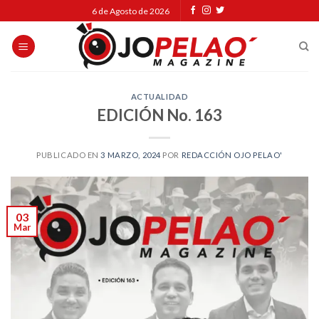
Skip
6 de Agosto de 2026
to
content
ACTUALIDAD
EDICIÓN No. 163
PUBLICADO EN
3 MARZO, 2024
POR
REDACCIÓN OJO PELAO'
03
Mar