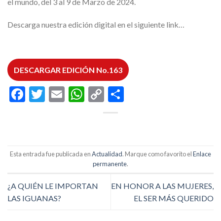
el mundo, del 3 al 9 de Marzo de 2024.
Descarga nuestra edición digital en el siguiente link…
DESCARGAR EDICIÓN No.163
Facebook
Twitter
Email
WhatsApp
Copy
Compartir
Link
Esta entrada fue publicada en
Actualidad
. Marque como favorito el
Enlace
permanente
.
¿A QUIÉN LE IMPORTAN
EN HONOR A LAS MUJERES,
LAS IGUANAS?
EL SER MÁS QUERIDO