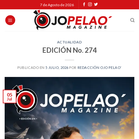
Skip
7 de Agosto de 2026
to
content
ACTUALIDAD
EDICIÓN No. 274
PUBLICADO EN
5 JULIO, 2026
POR
REDACCIÓN OJO PELAO'
05
Jul