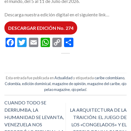
el mundo, del 5 al 11 de Julio del 2026.
Descarga nuestra edición digital en el siguiente link…
DESCARGAR EDICIÓN No. 274
Facebook
Twitter
Email
WhatsApp
Copy
Compartir
Link
Esta entrada fue publicada en
Actualidad
y etiquetada
caribe colombiano
,
Colombia
,
edición dominical
,
magazine de opinión
,
magazine del caribe
,
ojo
pelao magazine
,
ojo pelao'
.
CUANDO TODO SE
DERRUMBA, LA
LA ARQUITECTURA DE LA
HUMANIDAD SE LEVANTA,
TRAICIÓN: EL JUEGO DE
VENEZUELA NOS
LOS «CONGELADOS» Y EL