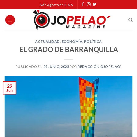
Skip
8 de Agosto de 2026
to
content
ACTUALIDAD
,
ECONOMÍA
,
POLÍTICA
EL GRADO DE BARRANQUILLA
PUBLICADO EN
29 JUNIO, 2025
POR
REDACCIÓN OJO PELAO'
29
Jun