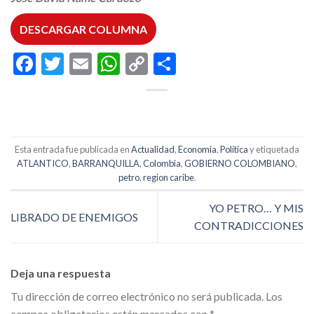
DESCARGAR COLUMNA
Facebook
Twitter
Email
WhatsApp
Copy
Compartir
Link
Esta entrada fue publicada en
Actualidad
,
Economía
,
Política
y etiquetada
ATLANTICO
,
BARRANQUILLA
,
Colombia
,
GOBIERNO COLOMBIANO
,
petro
,
region caribe
.
YO PETRO… Y MIS
LIBRADO DE ENEMIGOS
CONTRADICCIONES
Deja una respuesta
Tu dirección de correo electrónico no será publicada.
Los
campos obligatorios están marcados con
*