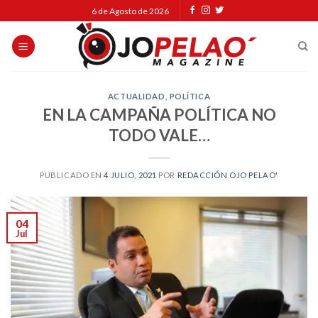
Skip
6 de Agosto de 2026
to
content
ACTUALIDAD
,
POLÍTICA
EN LA CAMPAÑA POLÍTICA NO
TODO VALE…
PUBLICADO EN
4 JULIO, 2021
POR
REDACCIÓN OJO PELAO'
04
Jul