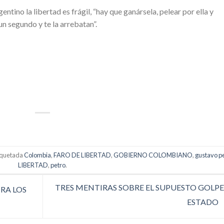
ntino la libertad es frágil, “hay que ganársela, pelear por ella y
un segundo y te la arrebatan”.
p
artir
iquetada
Colombia
,
FARO DE LIBERTAD
,
GOBIERNO COLOMBIANO
,
gustavo p
LIBERTAD
,
petro
.
TRES MENTIRAS SOBRE EL SUPUESTO GOLPE
RA LOS
ESTADO