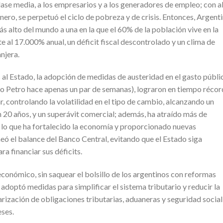
clase media, a los empresarios y a los generadores de empleo; con a
ro, se perpetuó el ciclo de pobreza y de crisis. Entonces, Argent
ás alto del mundo a una en la que el 60% de la población vive en la
e al 17.000% anual, un déficit fiscal descontrolado y un clima de
njera.
 al Estado, la adopción de medidas de austeridad en el gasto públi
uso Petro hace apenas un par de semanas), lograron en tiempo récor
ar, controlando la volatilidad en el tipo de cambio, alcanzando un
n 20 años, y un superávit comercial; además, ha atraído más de
 lo que ha fortalecido la economía y proporcionado nuevas
eó el balance del Banco Central, evitando que el Estado siga
ra financiar sus déficits.
económico, sin saquear el bolsillo de los argentinos con reformas
, adoptó medidas para simplificar el sistema tributario y reducir la
arización de obligaciones tributarias, aduaneras y seguridad social
ses.