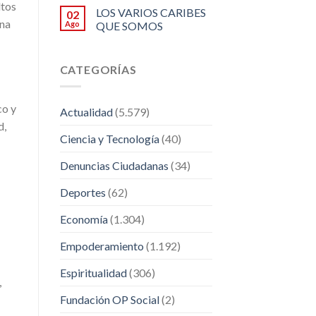
ltos
LOS VARIOS CARIBES
02
ina
Ago
QUE SOMOS
CATEGORÍAS
co y
Actualidad
(5.579)
d,
Ciencia y Tecnología
(40)
Denuncias Ciudadanas
(34)
Deportes
(62)
Economía
(1.304)
Empoderamiento
(1.192)
Espiritualidad
(306)
,
Fundación OP Social
(2)