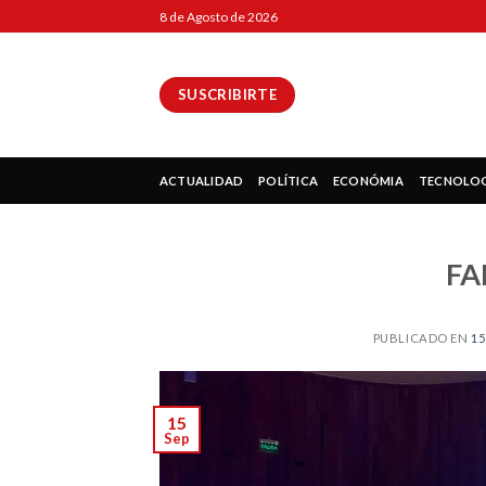
Skip
8 de Agosto de 2026
to
content
SUSCRIBIRTE
ok
ACTUALIDAD
POLÍTICA
ECONÓMIA
TECNOLO
FA
pp
PUBLICADO EN
15
ir
15
Sep