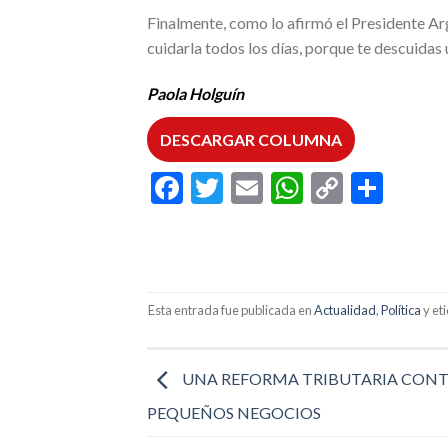
Finalmente, como lo afirmó el Presidente Arge
cuidarla todos los días, porque te descuidas 
Paola Holguín
DESCARGAR COLUMNA
Facebook
Twitter
Email
WhatsAp
Copy
Comp
Link
Esta entrada fue publicada en
Actualidad
,
Política
y et
UNA REFORMA TRIBUTARIA CONT
PEQUEÑOS NEGOCIOS