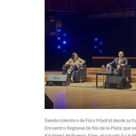
Siendo miembro de Foro Madrid desde su fund
Encuentro Regional de Río de la Plata’, que se
Kirchner) de Buenos Aires, el pasado 5 y 6 d