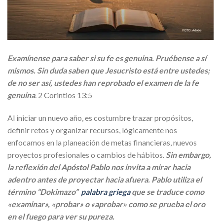
Examínense para saber si su fe es genuina. Pruébense a sí
mismos. Sin duda saben que Jesucristo está entre ustedes;
de no ser así, ustedes han reprobado el examen de la fe
genuina
. 2 Corintios 13:5
Al iniciar un nuevo año, es costumbre trazar propósitos,
definir retos y organizar recursos, lógicamente nos
enfocamos en la planeación de metas financieras, nuevos
proyectos profesionales o cambios de hábitos.
Sin embargo,
la reflexión del Apóstol Pablo nos invita a mirar hacia
adentro antes de proyectar hacia afuera. Pablo utiliza el
término “Dokimazo”
palabra griega
que se traduce como
«examinar», «probar» o «aprobar» como se prueba el oro
en el fuego para ver su pureza.