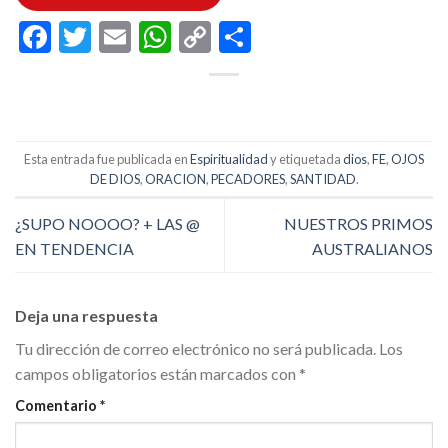
Facebook
Twitter
Email
WhatsApp
Copy
Compartir
Link
Esta entrada fue publicada en
Espiritualidad
y etiquetada
dios
,
FE
,
OJOS
DE DIOS
,
ORACION
,
PECADORES
,
SANTIDAD
.
¿SUPO NOOOO? + LAS @
NUESTROS PRIMOS
EN TENDENCIA
AUSTRALIANOS
Deja una respuesta
Tu dirección de correo electrónico no será publicada.
Los
campos obligatorios están marcados con
*
Comentario
*