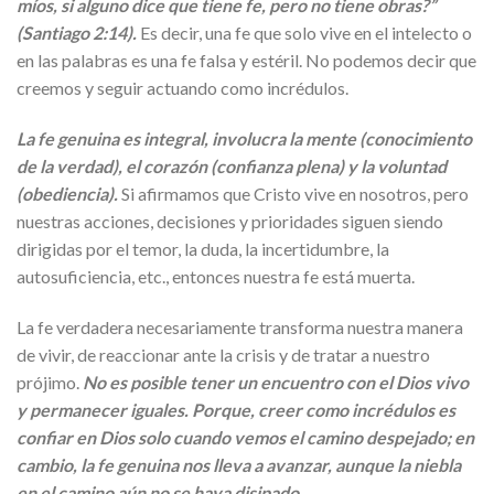
míos, si alguno dice que tiene fe, pero no tiene obras?”
(Santiago 2:14).
Es decir, una fe que solo vive en el intelecto o
en las palabras es una fe falsa y estéril. No podemos decir que
creemos y seguir actuando como incrédulos.
La fe genuina es integral, involucra la mente (conocimiento
de la verdad), el corazón (confianza plena) y la voluntad
(obediencia).
Si afirmamos que Cristo vive en nosotros, pero
nuestras acciones, decisiones y prioridades siguen siendo
dirigidas por el temor, la duda, la incertidumbre, la
autosuficiencia, etc., entonces nuestra fe está muerta.
La fe verdadera necesariamente transforma nuestra manera
de vivir, de reaccionar ante la crisis y de tratar a nuestro
prójimo.
No es posible tener un encuentro con el Dios vivo
y permanecer iguales. Porque, creer como incrédulos es
confiar en Dios solo cuando vemos el camino despejado; en
cambio, la fe genuina nos lleva a avanzar, aunque la niebla
en el camino aún no se haya disipado.