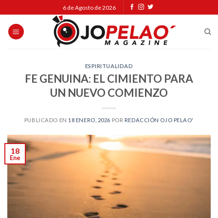
Skip
6 de Agosto de 2026
to
content
ESPIRITUALIDAD
FE GENUINA: EL CIMIENTO PARA
UN NUEVO COMIENZO
PUBLICADO EN
18 ENERO, 2026
POR
REDACCIÓN OJO PELAO'
18
Ene