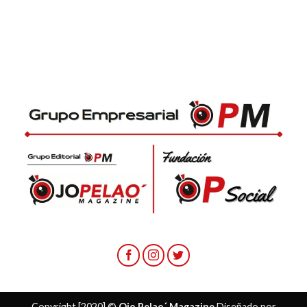
Copyright [2020] ©
Ojo Pelao´ Magazine
Diseñado por