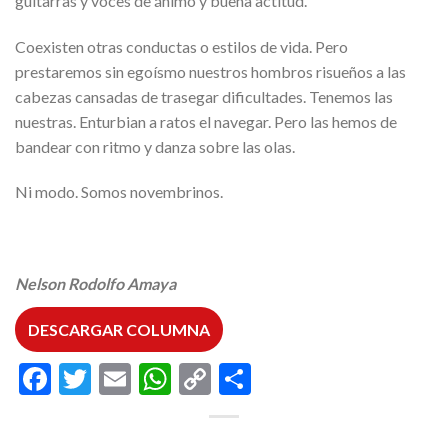
guitarras y voces de ánimo y buena actitud.
Coexisten otras conductas o estilos de vida. Pero
prestaremos sin egoísmo nuestros hombros risueños a las
cabezas cansadas de trasegar dificultades. Tenemos las
nuestras. Enturbian a ratos el navegar. Pero las hemos de
bandear con ritmo y danza sobre las olas.
Ni modo. Somos novembrinos.
Nelson Rodolfo Amaya
DESCARGAR COLUMNA
Facebook
Twitter
Email
WhatsApp
Copy
Compartir
Link