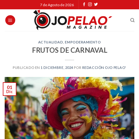
Skip
7 de Agosto de 2026
to
content
ACTUALIDAD
,
EMPODERAMIENTO
FRUTOS DE CARNAVAL
PUBLICADO EN
1 DICIEMBRE, 2024
POR
REDACCIÓN OJO PELAO'
01
Dic