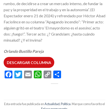
rumbo, de decidirse a crear un mercado interno, de fundar la
paz y la prosperidad en el trabajo y en la autonomía”. (El
Espectador enero 21 de 2024) y refrendado por Héctor Abad
Faciolince en su columna “Apagando incendio”: “Primer acto:
alguien gritó en el teatro ‘El mayordomo es el asesino’, acto
dos: ¡fuego!”. Tercer acto: ¿? Grandslam: ¿hasta cuándo
minsalud? ¿Y el Invima?
Orlando Bustillo Pareja
DESCARGAR COLUMNA
Facebook
Twitter
Email
WhatsApp
Copy
Compartir
Link
Esta entrada fue publicada en
Actualidad
,
Política
. Marque como favorito el
Enlace permanente
.