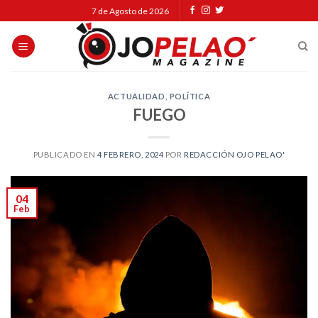
Skip
7 de Agosto de 2026
to
content
ACTUALIDAD
,
POLÍTICA
FUEGO
PUBLICADO EN
4 FEBRERO, 2024
POR
REDACCIÓN OJO PELAO'
04
Feb