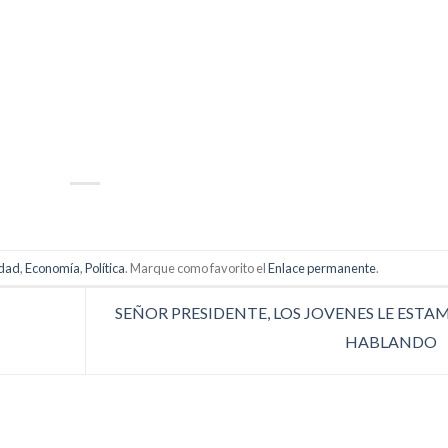
p
artir
idad
,
Economía
,
Política
. Marque como favorito el
Enlace permanente
.
SEÑOR PRESIDENTE, LOS JOVENES LE ESTA
HABLANDO