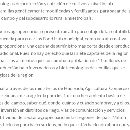
ogías de protección y nutrición de cultivos a nivel local e
 semillas genéticamente modificadas y fertilizantes, para sacar de l
 campo y del subdesarrollo rural a nuestro país.
uctos agropecuarios representa un alto porcentaje de la rentabilid
ponencia para crear los Food Hub municipal, como una alternativa
es proporcionar una cadena de suministro más corta desde el produc
dicional. Pues, no hay derecho que las siete capitales de la región
 país, los alimentos que consume una población de 11 millones de
roducción bajo invernaderos y biotecnologías de semillas que se
icas de la región.
al, a través de los ministerios de Hacienda, Agricultura, Comercio
crear una mesa agrícola para instituir una herramienta básica de
es del campo, saber qué, dónde, cuánto y cuándo sembrar, y a ellos,
inversión en distritos de riego, vías de comunicación y servicios
itividad del sector agropecuario en las regiones del país. Milton
s hicieron para hacerse ricos, no lo que están haciendo ahora que y