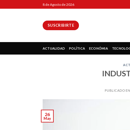
Skip
8 de Agosto de 2026
to
content
SUSCRIBIRTE
ok
ACTUALIDAD
POLÍTICA
ECONÓMIA
TECNOLO
AC
INDUST
pp
PUBLICADO E
ir
26
May