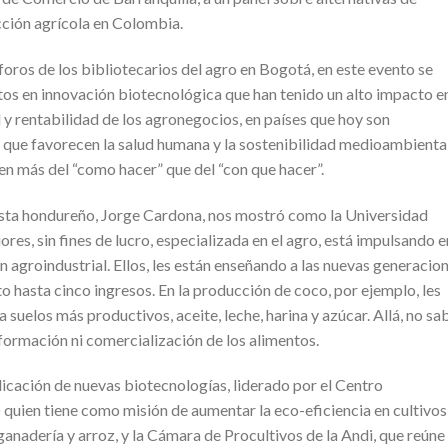
ucción agrícola en Colombia.
foros de los bibliotecarios del agro en Bogotá, en este evento se
tos en innovación biotecnológica que han tenido un alto impacto en
 y rentabilidad de los agronegocios, en países que hoy son
 que favorecen la salud humana y la sostenibilidad medioambiental
en más del “como hacer” que del “con que hacer”.
lista hondureño, Jorge Cardona, nos mostró como la Universidad
res, sin fines de lucro, especializada en el agro, está impulsando e
 agroindustrial. Ellos, les están enseñando a las nuevas generacio
 hasta cinco ingresos. En la producción de coco, por ejemplo, les
suelos más productivos, aceite, leche, harina y azúcar. Allá, no sa
sformación ni comercialización de los alimentos.
plicación de nuevas biotecnologías, liderado por el Centro
 quien tiene como misión de aumentar la eco-eficiencia en cultivos
a ganadería y arroz, y la Cámara de Procultivos de la Andi, que reúne