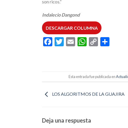
son ricos.”
Indalecio Dangond
DESCARGAR COLUMNA
Facebook
Twitter
Email
WhatsAp
Copy
Comp
Link
Esta entrada fue publicada en
Actual
LOS ALGORITMOS DE LA GUAJIRA
Deja una respuesta