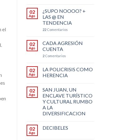
¿SUPO NOOOO? +
02
Ago
LAS @ EN
TENDENCIA
 el
22
Comentarios
CADA AGRESIÓN
02
.
Ago
CUENTA
2
Comentarios
LA POLICRISIS COMO
02
n
Ago
HERENCIA
nes
SAN JUAN, UN
02
Ago
ENCLAVE TURÍSTICO
ben
Y CULTURAL RUMBO
A LA
DIVERSIFICACION
DECIBELES
02
Ago