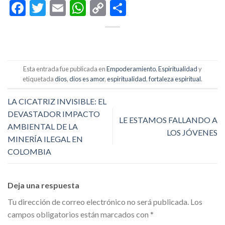
Facebook
Twitter
Email
WhatsApp
Copy
Compartir
Link
Esta entrada fue publicada en
Empoderamiento
,
Espiritualidad
y
etiquetada
dios
,
dios es amor
,
espiritualidad
,
fortaleza espiritual
.
LA CICATRIZ INVISIBLE: EL
DEVASTADOR IMPACTO
LE ESTAMOS FALLANDO A
AMBIENTAL DE LA
LOS JÓVENES
MINERÍA ILEGAL EN
COLOMBIA
Deja una respuesta
Tu dirección de correo electrónico no será publicada.
Los
campos obligatorios están marcados con
*