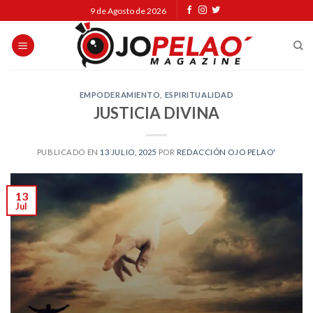
Skip
9 de Agosto de 2026
to
content
EMPODERAMIENTO
,
ESPIRITUALIDAD
JUSTICIA DIVINA
PUBLICADO EN
13 JULIO, 2025
POR
REDACCIÓN OJO PELAO'
13
Jul