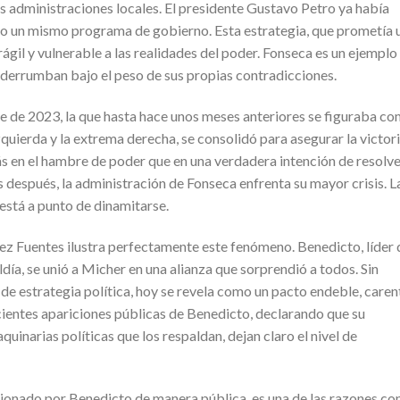
as administraciones locales. El presidente Gustavo Petro ya había
bajo un mismo programa de gobierno. Esta estrategia, que prometía 
ágil y vulnerable a las realidades del poder. Fonseca es un ejemplo
derrumban bajo el peso de sus propias contradicciones.
re de 2023, la que hasta hace unos meses anteriores se figuraba c
quierda y la extrema derecha, se consolidó para asegurar la victori
s en el hambre de poder que en una verdadera intención de resolv
 después, la administración de Fonseca enfrenta su mayor crisis. L
 está a punto de dinamitarse.
z Fuentes ilustra perfectamente este fenómeno. Benedicto, líder 
día, se unió a Micher en una alianza que sorprendió a todos. Sin
de estrategia política, hoy se revela como un pacto endeble, caren
cientes apariciones públicas de Benedicto, declarando que su
uinarias políticas que los respaldan, dejan claro el nivel de
ionado por Benedicto de manera pública, es una de las razones co