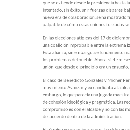
que se extiende desde la presidencia hasta l
intentado, sin éxito, unir fuerzas dispares 
nueva era de colaboración, se ha mostrado fr
palpable de cómo estas uniones forzadas se 
En las elecciones atípicas del 17 de diciemb
una coalición improbable entre la extrema iz
Esta alianza, sin embargo, se fundamentó má
los problemas del pueblo. Ahora, siete meses
unión, que desde el principio era un ensueño,
El caso de Benedicto Gonzales y Micher Pére
movimiento Avanzar y ex candidato a la alcal
embargo, lo que parecía una jugada maestra 
de cohesión ideológica y pragmática. Las re
compromiso es con el alcalde y no con las maq
desacuerdo dentro de la administración.
El término «corrupción» que ya ha sido menc