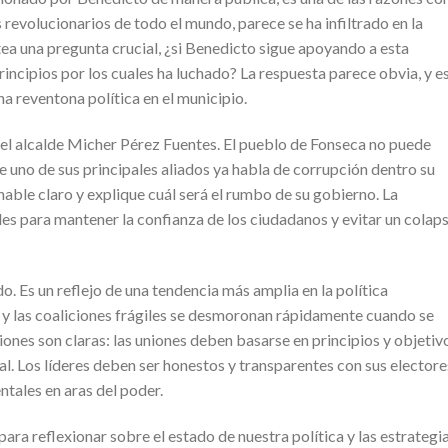
 revolucionarios de todo el mundo, parece se ha infiltrado en la
tea una pregunta crucial, ¿si Benedicto sigue apoyando a esta
rincipios por los cuales ha luchado? La respuesta parece obvia, y e
na reventona política en el municipio.
del alcalde Micher Pérez Fuentes. El pueblo de Fonseca no puede
 uno de sus principales aliados ya habla de corrupción dentro su
hable claro y explique cuál será el rumbo de su gobierno. La
es para mantener la confianza de los ciudadanos y evitar un colap
o. Es un reflejo de una tendencia más amplia en la política
 y las coaliciones frágiles se desmoronan rápidamente cuando se
ciones son claras: las uniones deben basarse en principios y objetiv
l. Los líderes deben ser honestos y transparentes con sus electores
ales en aras del poder.
ara reflexionar sobre el estado de nuestra política y las estrategi