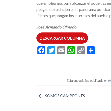
que empleamos para alcanzar el poder. Es un 
peligro de extinción en el panorama polític
líderes que pongan los intereses del pueblo
José
Armando Olmedo
DESCARGAR COLUMNA
Facebook
Twitter
Email
WhatsAp
Copy
Comp
Link
Esta entrada fue publicada en
A
SOMOS CAMPEONES