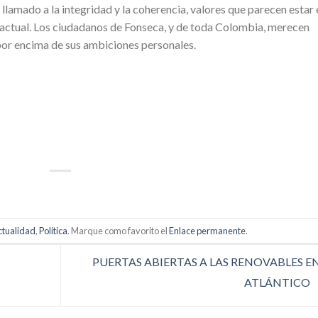
llamado a la integridad y la coherencia, valores que parecen estar 
o actual. Los ciudadanos de Fonseca, y de toda Colombia, merecen
 por encima de sus ambiciones personales.
p
artir
ctualidad
,
Política
. Marque como favorito el
Enlace permanente
.
PUERTAS ABIERTAS A LAS RENOVABLES EN
ATLÁNTICO