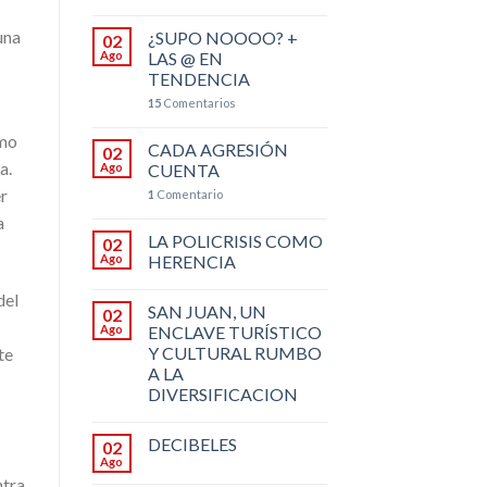
una
¿SUPO NOOOO? +
02
Ago
LAS @ EN
TENDENCIA
15
Comentarios
omo
CADA AGRESIÓN
02
a.
Ago
CUENTA
er
1
Comentario
a
LA POLICRISIS COMO
02
Ago
HERENCIA
del
SAN JUAN, UN
02
Ago
ENCLAVE TURÍSTICO
Y CULTURAL RUMBO
te
A LA
DIVERSIFICACION
DECIBELES
02
Ago
ntra