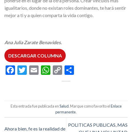
ponerse en el lugar de la otra persona. Crear vínculos más
igualitarios, donde no existan roles dominantes, te hará sentir
mejor a ti y a quien comparta la vida contigo.
Ana Julia Zarate Benavides.
DESCARGAR COLUMNA
Facebook
Twitter
Email
WhatsApp
Copy
Compartir
Link
Esta entrada fue publicada en
Salud
. Marque como favorito el
Enlace
permanente
.
POLITICAS PUBLICAS, MAS
Ahora bien, fe es la realidad de