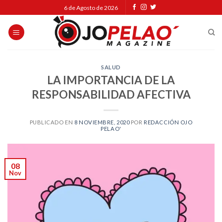
Skip
6 de Agosto de 2026
to
content
SALUD
LA IMPORTANCIA DE LA
RESPONSABILIDAD AFECTIVA
PUBLICADO EN
8 NOVIEMBRE, 2020
POR
REDACCIÓN OJO
PELAO'
08
Nov