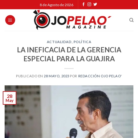
Skip
8 de Agosto de 2026
to
content
ACTUALIDAD
,
POLÍTICA
LA INEFICACIA DE LA GERENCIA
ESPECIAL PARA LA GUAJIRA
PUBLICADO EN
28 MAYO, 2023
POR
REDACCIÓN OJO PELAO'
28
May