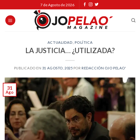
Skip
7 de Agosto de 2026
to
content
ACTUALIDAD
,
POLÍTICA
LA JUSTICIA… ¿UTILIZADA?
PUBLICADO EN
31 AGOSTO, 2025
POR
REDACCIÓN OJO PELAO'
31
Ago