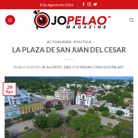
Skip
8 de Agosto de 2026
to
content
ACTUALIDAD
,
POLÍTICA
LA PLAZA DE SAN JUAN DEL CESAR
PUBLICADO EN
29 AGOSTO, 2021
POR
REDACCIÓN OJO PELAO'
29
Ago