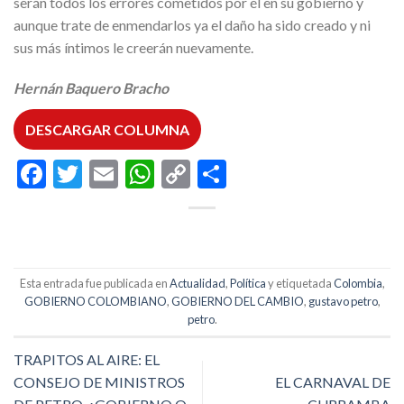
serán todos los errores cometidos por él en su gobierno y
aunque trate de enmendarlos ya el daño ha sido creado y ni
sus más íntimos le creerán nuevamente.
Hernán Baquero Bracho
DESCARGAR COLUMNA
Facebook
Twitter
Email
WhatsApp
Copy
Compartir
Link
Esta entrada fue publicada en
Actualidad
,
Política
y etiquetada
Colombia
,
GOBIERNO COLOMBIANO
,
GOBIERNO DEL CAMBIO
,
gustavo petro
,
petro
.
TRAPITOS AL AIRE: EL
CONSEJO DE MINISTROS
EL CARNAVAL DE