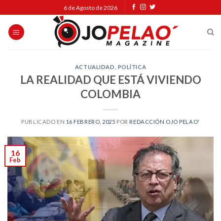
Skip
6 de Agosto de 2026
to
content
ACTUALIDAD
,
POLÍTICA
LA REALIDAD QUE ESTÁ VIVIENDO
COLOMBIA
PUBLICADO EN
16 FEBRERO, 2025
POR
REDACCIÓN OJO PELAO'
16
Feb