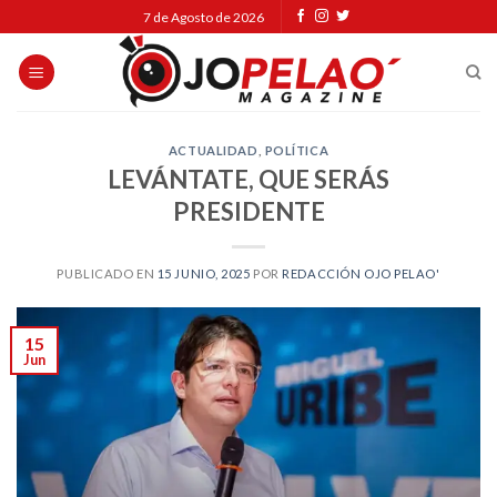
Skip
7 de Agosto de 2026
to
content
ACTUALIDAD
,
POLÍTICA
LEVÁNTATE, QUE SERÁS
PRESIDENTE
PUBLICADO EN
15 JUNIO, 2025
POR
REDACCIÓN OJO PELAO'
15
Jun