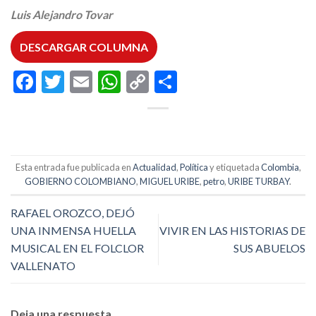
Luis Alejandro Tovar
DESCARGAR COLUMNA
Facebook
Twitter
Email
WhatsApp
Copy
Compartir
Link
Esta entrada fue publicada en
Actualidad
,
Política
y etiquetada
Colombia
,
GOBIERNO COLOMBIANO
,
MIGUEL URIBE
,
petro
,
URIBE TURBAY
.
RAFAEL OROZCO, DEJÓ
UNA INMENSA HUELLA
VIVIR EN LAS HISTORIAS DE
MUSICAL EN EL FOLCLOR
SUS ABUELOS
VALLENATO
Deja una respuesta