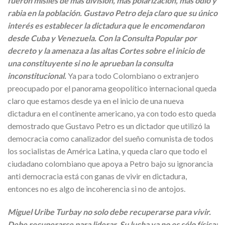
fueron misiles de más división, más polarización, más odio y
rabia en la población. Gustavo Petro deja claro que su único
interés es establecer la dictadura que le encomendaron
desde Cuba y Venezuela. Con la Consulta Popular por
decreto y la amenaza a las altas Cortes sobre el inicio de
una constituyente si no le aprueban la consulta
inconstitucional.
Ya para todo Colombiano o extranjero
preocupado por el panorama geopolítico internacional queda
claro que estamos desde ya en el inicio de una nueva
dictadura en el continente americano, ya con todo esto queda
demostrado que Gustavo Petro es un dictador que utilizó la
democracia como canalizador del sueño comunista de todos
los socialistas de América Latina, y queda claro que todo el
ciudadano colombiano que apoya a Petro bajo su ignorancia
anti democracia está con ganas de vivir en dictadura,
entonces no es algo de incoherencia si no de antojos.
Miguel Uribe Turbay no solo debe recuperarse para vivir.
Debe recuperarse para liderar. Su lucha ya no es sólo física: