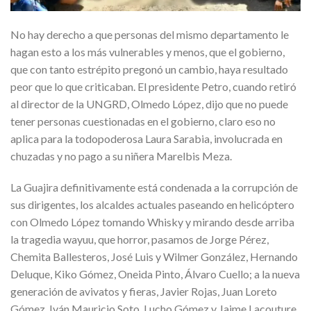
No hay derecho a que personas del mismo departamento le
hagan esto a los más vulnerables y menos, que el gobierno,
que con tanto estrépito pregonó un cambio, haya resultado
peor que lo que criticaban. El presidente Petro, cuando retiró
al director de la UNGRD, Olmedo López, dijo que no puede
tener personas cuestionadas en el gobierno, claro eso no
aplica para la todopoderosa Laura Sarabia, involucrada en
chuzadas y no pago a su niñera Marelbis Meza.
La Guajira definitivamente está condenada a la corrupción de
sus dirigentes, los alcaldes actuales paseando en helicóptero
con Olmedo López tomando Whisky y mirando desde arriba
la tragedia wayuu, que horror, pasamos de Jorge Pérez,
Chemita Ballesteros, José Luis y Wilmer González, Hernando
Deluque, Kiko Gómez, Oneida Pinto, Álvaro Cuello; a la nueva
generación de avivatos y fieras, Javier Rojas, Juan Loreto
Gómez, Iván Mauricio Soto, Lucho Gómez y Jaime Lacouture,