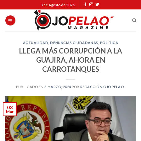
Skip
8 de Agosto de 2026
to
content
ACTUALIDAD
,
DENUNCIAS CIUDADANAS
,
POLÍTICA
LLEGA MÁS CORRUPCIÓN A LA
GUAJIRA, AHORA EN
CARROTANQUES
PUBLICADO EN
3 MARZO, 2024
POR
REDACCIÓN OJO PELAO'
03
Mar