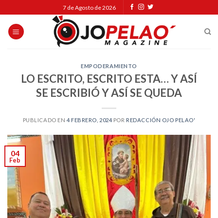
Skip
7 de Agosto de 2026
to
content
EMPODERAMIENTO
LO ESCRITO, ESCRITO ESTA… Y ASÍ
SE ESCRIBIÓ Y ASÍ SE QUEDA
PUBLICADO EN
4 FEBRERO, 2024
POR
REDACCIÓN OJO PELAO'
04
Feb