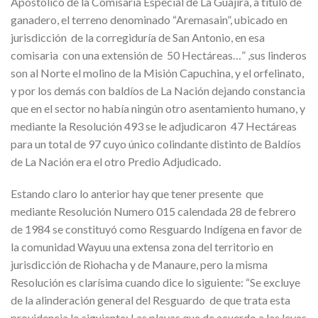
Apostólico de la Comisaria Especial de La Guajira, a título de
ganadero, el terreno denominado “Aremasain”, ubicado en
jurisdicción de la corregiduría de San Antonio, en esa
comisaria con una extensión de 50 Hectáreas…” ,sus linderos
son al Norte el molino de la Misión Capuchina, y el orfelinato,
y por los demás con baldíos de La Nación dejando constancia
que en el sector no había ningún otro asentamiento humano, y
mediante la Resolución 493 se le adjudicaron 47 Hectáreas
para un total de 97 cuyo único colindante distinto de Baldíos
de La Nación era el otro Predio Adjudicado.
Estando claro lo anterior hay que tener presente que
mediante Resolución Numero 015 calendada 28 de febrero
de 1984 se constituyó como Resguardo Indígena en favor de
la comunidad Wayuu una extensa zona del territorio en
jurisdicción de Riohacha y de Manaure, pero la misma
Resolución es clarísima cuando dice lo siguiente: “Se excluye
de la alinderación general del Resguardo de que trata esta
providencia lo siguiente: Las playas que de acuerdo a las leyes