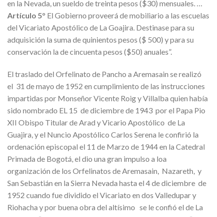
en la Nevada, un sueldo de treinta pesos ($30) mensuales. …
Artículo 5
° El Gobierno proveerá de mobiliario a las escuelas
del Vicariato Apostólico de La Goajira. Destinase para su
adquisición la suma de quinientos pesos ($ 500) y para su
conservación la de cincuenta pesos ($50) anuales”.
El traslado del Orfelinato de Pancho a Aremasain se realizó
el 31 de mayo de 1952 en cumplimiento de las instrucciones
impartidas por Monseñor Vicente Roig y Villalba quien había
sido nombrado EL 15 de diciembre de 1943 por el Papa Pio
XII Obispo Titular de Arad y Vicario Apostólico de La
Guajira, y el Nuncio Apostólico Carlos Serena le confirió la
ordenación episcopal el 11 de Marzo de 1944 en la Catedral
Primada de Bogotá, el dio una gran impulso a loa
organización de los Orfelinatos de Aremasain, Nazareth, y
San Sebastián en la Sierra Nevada hasta el 4 de diciembre de
1952 cuando fue dividido el Vicariato en dos Valledupar y
Riohacha y por buena obra del altísimo se le confió el de La