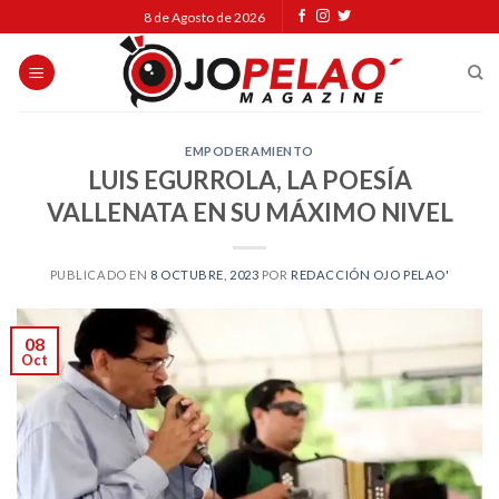
Skip
8 de Agosto de 2026
to
content
EMPODERAMIENTO
LUIS EGURROLA, LA POESÍA
VALLENATA EN SU MÁXIMO NIVEL
PUBLICADO EN
8 OCTUBRE, 2023
POR
REDACCIÓN OJO PELAO'
08
Oct