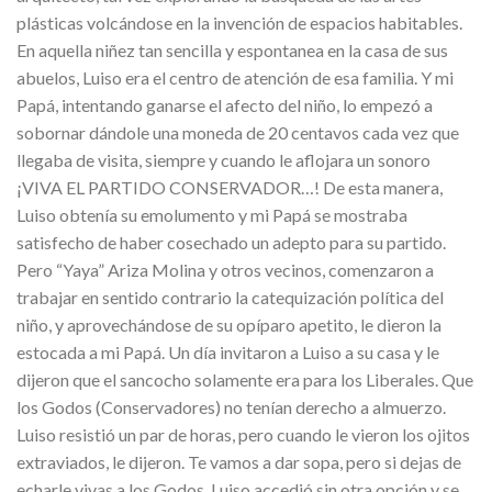
plásticas volcándose en la invención de espacios habitables.
En aquella niñez tan sencilla y espontanea en la casa de sus
abuelos, Luiso era el centro de atención de esa familia. Y mi
Papá, intentando ganarse el afecto del niño, lo empezó a
sobornar dándole una moneda de 20 centavos cada vez que
llegaba de visita, siempre y cuando le aflojara un sonoro
¡VIVA EL PARTIDO CONSERVADOR…! De esta manera,
Luiso obtenía su emolumento y mi Papá se mostraba
satisfecho de haber cosechado un adepto para su partido.
Pero “Yaya” Ariza Molina y otros vecinos, comenzaron a
trabajar en sentido contrario la catequización política del
niño, y aprovechándose de su opíparo apetito, le dieron la
estocada a mi Papá. Un día invitaron a Luiso a su casa y le
dijeron que el sancocho solamente era para los Liberales. Que
los Godos (Conservadores) no tenían derecho a almuerzo.
Luiso resistió un par de horas, pero cuando le vieron los ojitos
extraviados, le dijeron. Te vamos a dar sopa, pero si dejas de
echarle vivas a los Godos. Luiso accedió sin otra opción y se