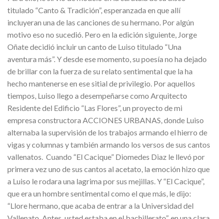
titulado “Canto & Tradición”, esperanzada en que allí
incluyeran una de las canciones de su hermano. Por algún
motivo eso no sucedió. Pero en la edición siguiente, Jorge
Oñate decidió incluir un canto de Luiso titulado “Una
aventura más”. Y desde ese momento, su poesía no ha dejado
de brillar con la fuerza de su relato sentimental que la ha
hecho mantenerse en ese sitial de privilegio. Por aquellos
tiempos, Luiso llego a desempeñarse como Arquitecto
Residente del Edificio “Las Flores”, un proyecto de mi
empresa constructora ACCIONES URBANAS, donde Luiso
alternaba la supervisión de los trabajos armando el hierro de
vigas y columnas y también armando los versos de sus cantos
vallenatos. Cuando “El Cacique” Diomedes Diaz le llevó por
primera vez uno de sus cantos al acetato, la emoción hizo que
a Luiso le rodara una lagrima por sus mejillas. Y “El Cacique”,
que era un hombre sentimental como el que más, le dijo:
“Llore hermano, que acaba de entrar a la Universidad del
Vallenato. Antes, usted estaba en el bachillerato”, en una clara