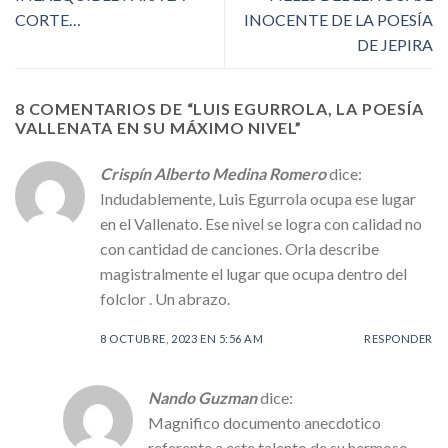
CORTE…
INOCENTE DE LA POESÍA
DE JEPIRA
8 COMENTARIOS DE “
LUIS EGURROLA, LA POESÍA
VALLENATA EN SU MÁXIMO NIVEL
”
Crispín Alberto Medina Romero
dice:
Indudablemente, Luis Egurrola ocupa ese lugar
en el Vallenato. Ese nivel se logra con calidad no
con cantidad de canciones. Orla describe
magistralmente el lugar que ocupa dentro del
folclor . Un abrazo.
8 OCTUBRE, 2023 EN 5:56 AM
RESPONDER
Nando Guzman
dice:
Magnifico documento anecdotico
referente a este talento de su hermoso