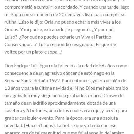
comprometió a cumplir lo acordado. Y cuando una tarde llego
mi Papá con su moneda de 20 centavos listo para cumplir su
rutina, Luiso le dijo: Orla, no puedo echarle más vivas a los
Godos. Y mi padre, extrañado, le preguntó: ¿Y por qué,
Luiso? ¿Por qué no puedes echarle un Viva al Partido
Conservador…? Luiso respondió resignado: ¡Es que me
voltee por un plato ‘e sopa…!
Don Enrique Luis Egurrola falleció a la edad de 56 años como
consecuencia de un agresivo cáncer de estómago en la
Semana Santa del año 1972. Para entonces, yo era un niño de
13 años y para la última navidad el Nino Dios me había traído
un aguinaldo muy singular: una grabadora marca Crown del
tamaño de un ladrillo aproximadamente, dotada de una
casetera y 6 botones, uno de los cuales era rojo, y servía para
grabar cualquier evento. Para la época, era una absoluta
novedad. (Hace 51 años). La fiebre que yo tenía con ese
aparato era de tal magnitud, que me fui al sepelio del amigo