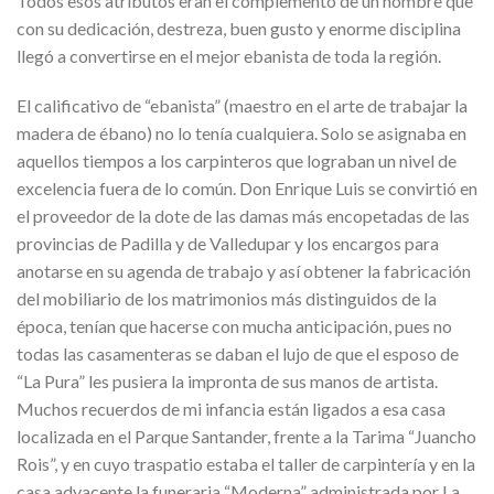
Todos esos atributos eran el complemento de un hombre que
con su dedicación, destreza, buen gusto y enorme disciplina
llegó a convertirse en el mejor ebanista de toda la región.
El calificativo de “ebanista” (maestro en el arte de trabajar la
madera de ébano) no lo tenía cualquiera. Solo se asignaba en
aquellos tiempos a los carpinteros que lograban un nivel de
excelencia fuera de lo común. Don Enrique Luis se convirtió en
el proveedor de la dote de las damas más encopetadas de las
provincias de Padilla y de Valledupar y los encargos para
anotarse en su agenda de trabajo y así obtener la fabricación
del mobiliario de los matrimonios más distinguidos de la
época, tenían que hacerse con mucha anticipación, pues no
todas las casamenteras se daban el lujo de que el esposo de
“La Pura” les pusiera la impronta de sus manos de artista.
Muchos recuerdos de mi infancia están ligados a esa casa
localizada en el Parque Santander, frente a la Tarima “Juancho
Rois”, y en cuyo traspatio estaba el taller de carpintería y en la
casa adyacente la funeraria “Moderna” administrada por La