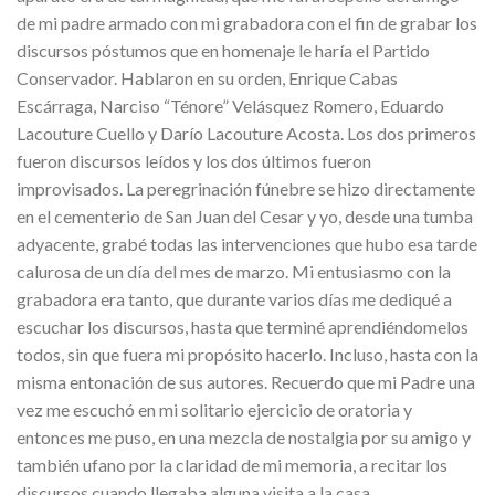
de mi padre armado con mi grabadora con el fin de grabar los
discursos póstumos que en homenaje le haría el Partido
Conservador. Hablaron en su orden, Enrique Cabas
Escárraga, Narciso “Ténore” Velásquez Romero, Eduardo
Lacouture Cuello y Darío Lacouture Acosta. Los dos primeros
fueron discursos leídos y los dos últimos fueron
improvisados. La peregrinación fúnebre se hizo directamente
en el cementerio de San Juan del Cesar y yo, desde una tumba
adyacente, grabé todas las intervenciones que hubo esa tarde
calurosa de un día del mes de marzo. Mi entusiasmo con la
grabadora era tanto, que durante varios días me dediqué a
escuchar los discursos, hasta que terminé aprendiéndomelos
todos, sin que fuera mi propósito hacerlo. Incluso, hasta con la
misma entonación de sus autores. Recuerdo que mi Padre una
vez me escuchó en mi solitario ejercicio de oratoria y
entonces me puso, en una mezcla de nostalgia por su amigo y
también ufano por la claridad de mi memoria, a recitar los
discursos cuando llegaba alguna visita a la casa.