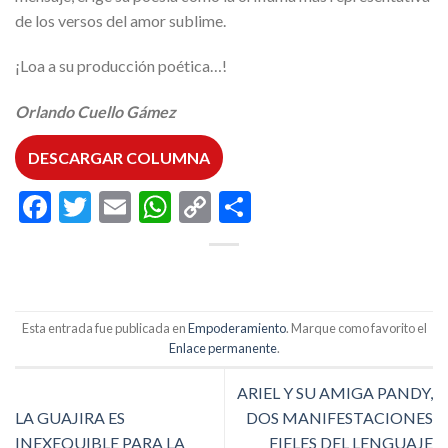
de los versos del amor sublime.
¡Loa a su producción poética…!
Orlando Cuello Gámez
DESCARGAR COLUMNA
Facebook
Twitter
Email
WhatsApp
Copy
Compartir
Link
Esta entrada fue publicada en
Empoderamiento
. Marque como favorito el
Enlace permanente
.
ARIEL Y SU AMIGA PANDY,
LA GUAJIRA ES
DOS MANIFESTACIONES
INEXEQUIBLE PARA LA
FIELES DEL LENGUAJE