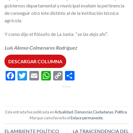
gobiernos departamental y municipal evalúen la pertinencia
de conseguir otro lote distinto al de la institución técnica
agrícola.
Y como dijo el filósofo de La Junta: “
se las dejo ahí”.
Luís Alonso Colmenares Rodríguez
DESCARGAR COLUMNA
Facebook
Twitter
Email
WhatsApp
Copy
Compartir
Link
Esta entrada fue publicada en
Actualidad
,
Denuncias Ciudadanas
,
Política
.
Marque como favorito el
Enlace permanente
.
EL AMBIENTE POLÍTICO
LA TRASCENDENCIA DEL