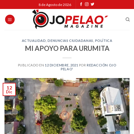
Skip
8 de Agosto de 2026
to
content
ACTUALIDAD
,
DENUNCIAS CIUDADANAS
,
POLÍTICA
MI APOYO PARA URUMITA
PUBLICADO EN
12 DICIEMBRE, 2021
POR
REDACCIÓN OJO
PELAO'
12
Dic