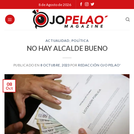
Skip
8 de Agosto de 2026
to
content
ACTUALIDAD
,
POLÍTICA
NO HAY ALCALDE BUENO
PUBLICADO EN
8 OCTUBRE, 2023
POR
REDACCIÓN OJO PELAO'
08
Oct