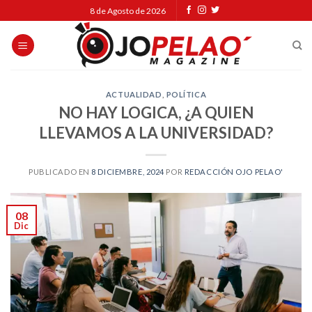
Skip
8 de Agosto de 2026
to
content
ACTUALIDAD
,
POLÍTICA
NO HAY LOGICA, ¿A QUIEN
LLEVAMOS A LA UNIVERSIDAD?
PUBLICADO EN
8 DICIEMBRE, 2024
POR
REDACCIÓN OJO PELAO'
08
Dic