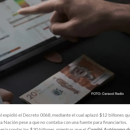
l expidió el Decreto 0068, mediante el cual aplazó $12 billones q
la Nación pese a que no contaba con una fuente para financiarlos.
ría rondar los $30 billones, mientras que el
Comité Autónomo de