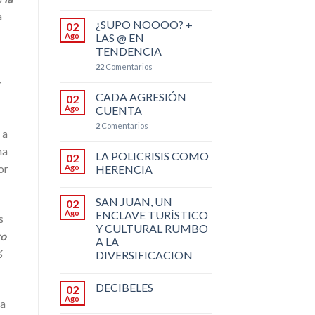
a
¿SUPO NOOOO? +
02
Ago
LAS @ EN
TENDENCIA
22
Comentarios
CADA AGRESIÓN
02
Ago
CUENTA
2
Comentarios
 a
ha
LA POLICRISIS COMO
02
or
Ago
HERENCIA
SAN JUAN, UN
02
Ago
ENCLAVE TURÍSTICO
s
Y CULTURAL RUMBO
ro
A LA
%
DIVERSIFICACION
DECIBELES
02
Ago
 a