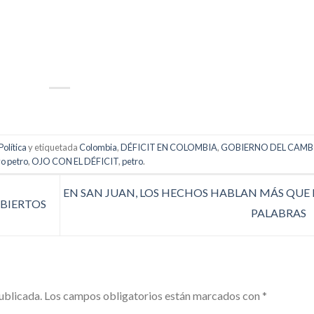
p
artir
Política
y etiquetada
Colombia
,
DÉFICIT EN COLOMBIA
,
GOBIERNO DEL CAMB
o petro
,
OJO CON EL DÉFICIT
,
petro
.
EN SAN JUAN, LOS HECHOS HABLAN MÁS QUE 
ABIERTOS
PALABRAS
ublicada.
Los campos obligatorios están marcados con
*