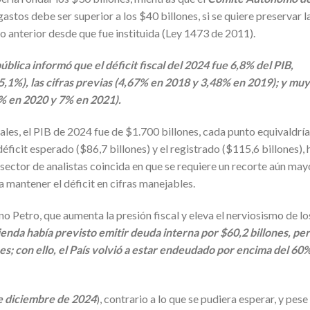
gastos debe ser superior a los $40 billones, si se quiere preservar l
ño anterior desde que fue instituida (Ley 1473 de 2011).
blica informó que el déficit fiscal del 2024 fue 6,8% del PIB,
,1%), las cifras previas (4,67% en 2018 y 3,48% en 2019); y muy
8% en 2020 y 7% en 2021).
les, el PIB de 2024 fue de $1.700 billones, cada punto equivaldría
 déficit esperado ($86,7 billones) y el registrado ($115,6 billones), 
 sector de analistas coincida en que se requiere un recorte aún may
a mantener el déficit en cifras manejables.
o Petro, que aumenta la presión fiscal y eleva el nerviosismo de lo
ienda había previsto emitir deuda interna por $60,2 billones, pe
nes; con ello, el País volvió a estar endeudado por encima del 60
e diciembre de 2024
), contrario a lo que se pudiera esperar, y pese