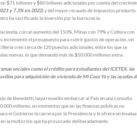
on $71 billones y $80 billones adicionales por cuenta del crecimi
021 y 7,3% en 2022
) y del mayor recaudo de impuestos producto
tro ha sacrificado la inversión por la burocracia.
Hacienda, con un aumento del 150%, Minas con 79% y Cultura con
les incrementó el presupuesto para cubrir gastos de operación, sin
illería creó cerca de 120 puestos adicionales, entre los que se
adas nuevas, lo que demandó más de $50.000 millones extra.
gramas sociales como
el crédito para estudiantes del ICETEX, las
xilios para adquisición de vivienda de Mi Casa Ya y las ayudas d
ejo de Benedetti, haya resuelto embarcar al País en una consulta
0.000 millones, en momentos que en las finanzas públicas no
ara el Gobierno la carrera por la Presidencia y le ofrece un invalu
 en la multicrisis que ha provocado deliberadamente.