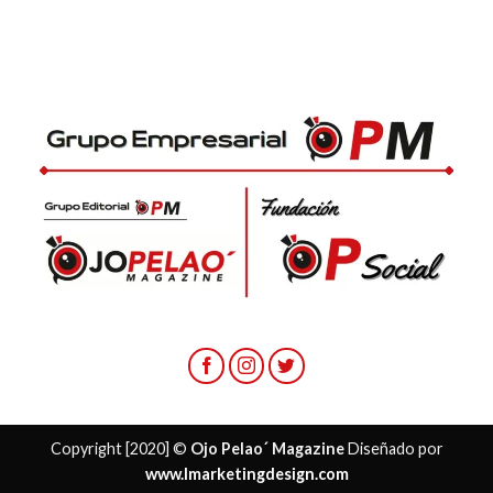
Copyright [2020] ©
Ojo Pelao´ Magazine
Diseñado por
www.lmarketingdesign.com