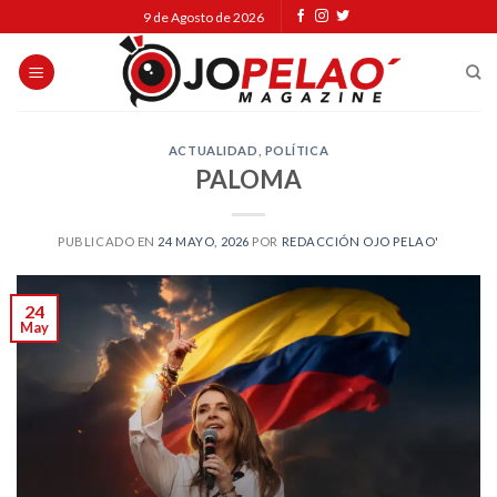
Skip
9 de Agosto de 2026
to
content
ACTUALIDAD
,
POLÍTICA
PALOMA
PUBLICADO EN
24 MAYO, 2026
POR
REDACCIÓN OJO PELAO'
24
May