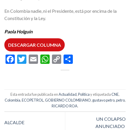
En Colombia nadie, ni el Presidente, está por encima de la
Constitución y la Ley.
Paola Holguín
DESCARGAR COLUMNA
Facebook
Twitter
Email
WhatsApp
Copy
Compartir
Link
Esta entrada fue publicada en
Actualidad
,
Política
y etiquetada
CNE
,
Colombia
,
ECOPETROL
,
GOBIERNO COLOMBIANO
,
gustavo petro
,
petro
,
RICARDO ROA
.
UN COLAPSO
ALCALDE
ANUNCIADO