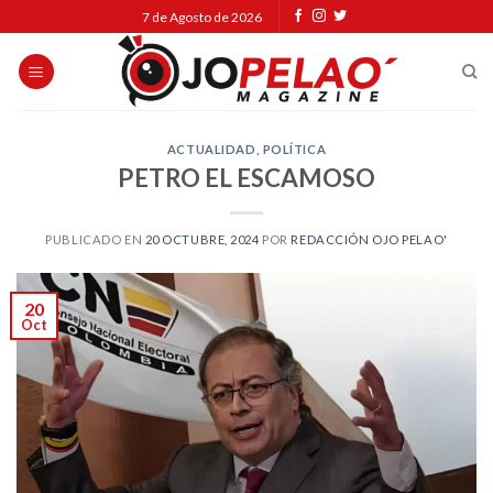
Skip
7 de Agosto de 2026
to
content
ACTUALIDAD
,
POLÍTICA
PETRO EL ESCAMOSO
PUBLICADO EN
20 OCTUBRE, 2024
POR
REDACCIÓN OJO PELAO'
20
Oct