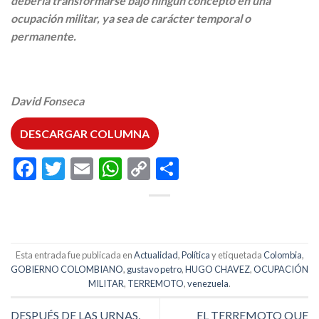
debería transformarse bajo ningún concepto en una
ocupación militar, ya sea de carácter temporal o
permanente.
David Fonseca
DESCARGAR COLUMNA
Facebook
Twitter
Email
WhatsApp
Copy
Compartir
Link
Esta entrada fue publicada en
Actualidad
,
Política
y etiquetada
Colombia
,
GOBIERNO COLOMBIANO
,
gustavo petro
,
HUGO CHAVEZ
,
OCUPACIÓN
MILITAR
,
TERREMOTO
,
venezuela
.
DESPUÉS DE LAS URNAS,
EL TERREMOTO QUE