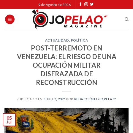
Skip
9 de Agosto de 2026
to
content
ACTUALIDAD
,
POLÍTICA
POST-TERREMOTO EN
VENEZUELA: EL RIESGO DE UNA
OCUPACIÓN MILITAR
DISFRAZADA DE
RECONSTRUCCIÓN
PUBLICADO EN
5 JULIO, 2026
POR
REDACCIÓN OJO PELAO'
05
Jul