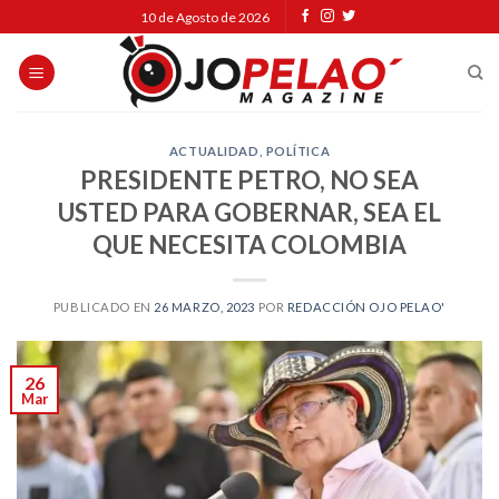
Skip
10 de Agosto de 2026
to
content
ACTUALIDAD
,
POLÍTICA
PRESIDENTE PETRO, NO SEA
USTED PARA GOBERNAR, SEA EL
QUE NECESITA COLOMBIA
PUBLICADO EN
26 MARZO, 2023
POR
REDACCIÓN OJO PELAO'
26
Mar