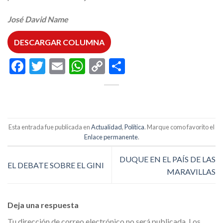
José David Name
DESCARGAR COLUMNA
Facebook
Twitter
Email
WhatsApp
Copy
Compartir
Link
Esta entrada fue publicada en
Actualidad
,
Política
. Marque como favorito el
Enlace permanente
.
DUQUE EN EL PAÍS DE LAS
EL DEBATE SOBRE EL GINI
MARAVILLAS
Deja una respuesta
Tu dirección de correo electrónico no será publicada.
Los