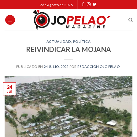
Skip
9 de Agosto de 2026
to
content
ACTUALIDAD
,
POLÍTICA
REIVINDICAR LA MOJANA
PUBLICADO EN
24 JULIO, 2022
POR
REDACCIÓN OJO PELAO'
24
Jul