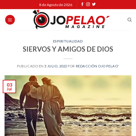
Skip
8 de Agosto de 2026
to
content
ESPIRITUALIDAD
SIERVOS Y AMIGOS DE DIOS
PUBLICADO EN
3 JULIO, 2022
POR
REDACCIÓN OJO PELAO'
03
Jul