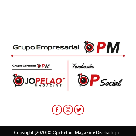
Copyright [2020] ©
Ojo Pelao´ Magazine
Diseñado por